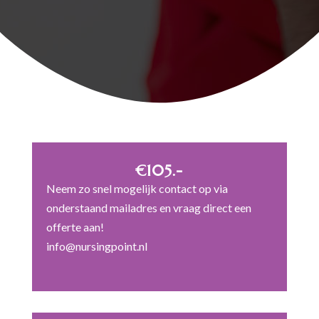
€105.-
Neem zo snel mogelijk contact op via
onderstaand mailadres en vraag direct een
offerte aan!
info@nursingpoint.nl