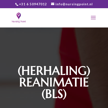
+31 6 50947012
info@nursingpoint.nl
(HERHALING)
REANIMATIE
(BLS)