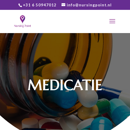
+31 6 50947012
info@nursingpoint.nl
MEDICATIE