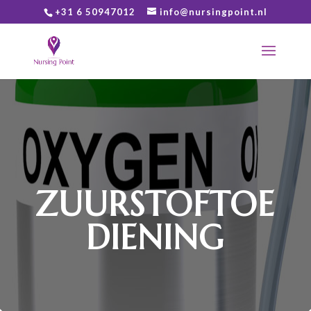
+31 6 50947012
info@nursingpoint.nl
ZUURSTOFTOE
DIENING